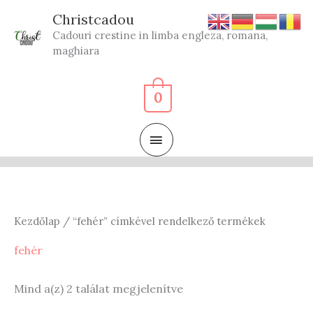
Skip
Christcadou
to
Cadouri crestine in limba engleza, romana,
content
maghiara
0
MAIN
MENU
Kezdőlap
/ “fehér” címkével rendelkező termékek
fehér
Sorted
Mind a(z) 2 találat megjelenítve
by
latest