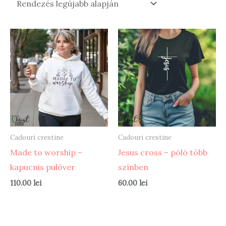
Cadouri crestine
Cadouri crestine
Made to worship –
Jesus cross – póló több
kapucnis pulóver
színben
110.00
lei
60.00
lei