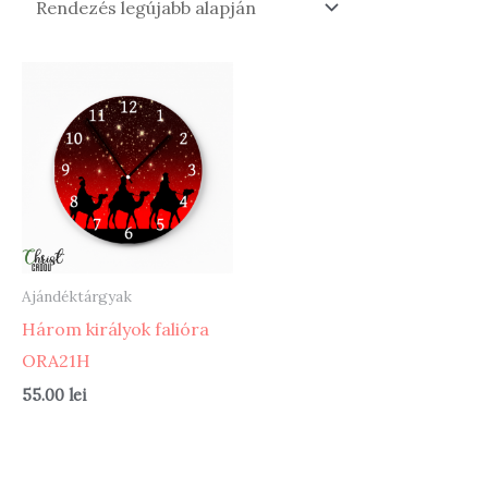
Ajándéktárgyak
Három királyok falióra
ORA21H
55.00
lei