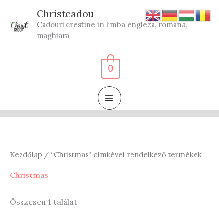
Skip
Christcadou
to
Cadouri crestine in limba engleza, romana,
content
maghiara
0
MAIN
MENU
Kezdőlap
/ “Christmas” címkével rendelkező termékek
Christmas
Összesen 1 találat