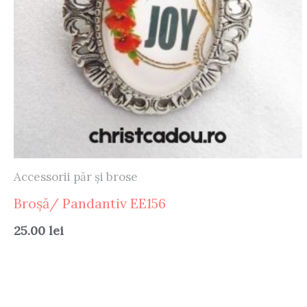
Accessorii păr și brose
Broșă/ Pandantiv EE156
25.00
lei