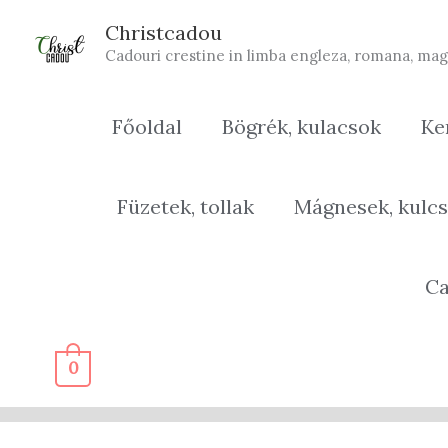
Skip
Christcadou
to
Cadouri crestine in limba engleza, romana, mag
content
Főoldal
Bögrék, kulacsok
Ke
Füzetek, tollak
Mágnesek, kulcs
Ca
0