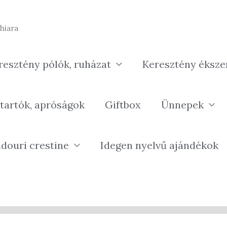
hiara
resztény pólók, ruházat
Keresztény éksze
tartók, apróságok
Giftbox
Ünnepek
douri crestine
Idegen nyelvű ajándékok